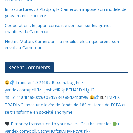
Infrastructures : à Abidjan, le Cameroun impose son modèle de
gouvernance routière
Coopération : le Japon consolide son pari sur les grands
chantiers du Cameroun
Electric Motors Cameroon : la mobilité électrique prend son
envol au Cameroun
Recent Comments
Transfer 1.824687 Bitcoin. Log In >
yandex.com/poll/MHjpsbzYiRKpBEU48DzHgH?
hs=5141a4f4a80cc6e07d5984a88d2cbdf9&
sur
IMPEX
TRADING lance une levée de fonds de 180 milliards de FCFA et
se transforme en société anonyme
E-money transaction to your wallet. Get the transfer
➤
yandex.com/poll/CzcnvHQfzj9AHyPPgwtJKk?