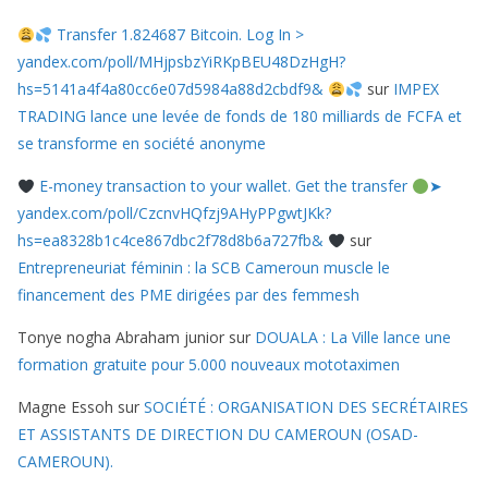
Transfer 1.824687 Bitcoin. Log In >
yandex.com/poll/MHjpsbzYiRKpBEU48DzHgH?
hs=5141a4f4a80cc6e07d5984a88d2cbdf9&
sur
IMPEX
TRADING lance une levée de fonds de 180 milliards de FCFA et
se transforme en société anonyme
E-money transaction to your wallet. Get the transfer
➤
yandex.com/poll/CzcnvHQfzj9AHyPPgwtJKk?
hs=ea8328b1c4ce867dbc2f78d8b6a727fb&
sur
Entrepreneuriat féminin : la SCB Cameroun muscle le
financement des PME dirigées par des femmesh
Tonye nogha Abraham junior
sur
DOUALA : La Ville lance une
formation gratuite pour 5.000 nouveaux mototaximen
Magne Essoh
sur
SOCIÉTÉ : ORGANISATION DES SECRÉTAIRES
ET ASSISTANTS DE DIRECTION DU CAMEROUN (OSAD-
CAMEROUN).