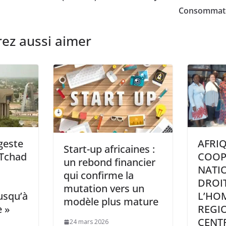
Consommate
ez aussi aimer
geste
AFRIQ
Start-up africaines :
 Tchad
COOP
un rebond financier
NATI
qui confirme la
DROI
mutation vers un
usqu’à
L’HOM
modèle plus mature
e »
REGI
CENT
24 mars 2026