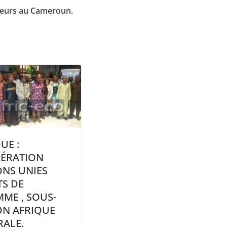
urs au Cameroun.
UE :
ÉRATION
ONS UNIES
TS DE
ME , SOUS-
ON AFRIQUE
RALE.