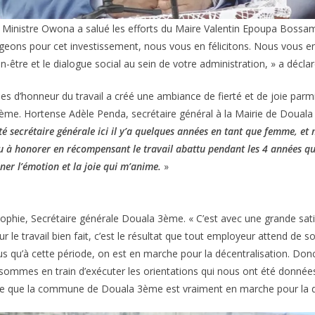
e Ministre Owona a salué les efforts du Maire Valentin Epoupa Bossa
eons pour cet investissement, nous vous en félicitons. Nous vous 
-être et le dialogue social au sein de votre administration, » a déclar
es d’honneur du travail a créé une ambiance de fierté et de joie parmi
3ème. Hortense Adèle Penda, secrétaire général à la Mairie de Doual
été secrétaire générale ici il y’a quelques années en tant que femme, et 
enu à honorer en récompensant le travail abattu pendant les 4 années qu
ner l’émotion et la joie qui m’anime.
»
phie, Secrétaire générale Douala 3ème. « C’est avec une grande satis
 le travail bien fait, c’est le résultat que tout employeur attend de 
lus qu’à cette période, on est en marche pour la décentralisation. Don
ommes en train d’exécuter les orientations qui nous ont été données
dire que la commune de Douala 3ème est vraiment en marche pour la d