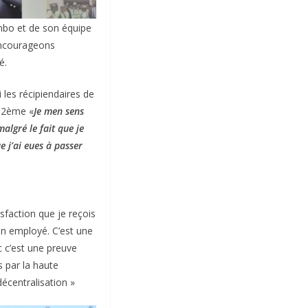
mbo et de son équipe
encourageons
é.
 les récipiendaires de
a 2ème «
Je men sens
malgré le fait que je
e j’ai eues à passer
faction que je reçois
son employé. C’est une
c c’est une preuve
 par la haute
écentralisation
»