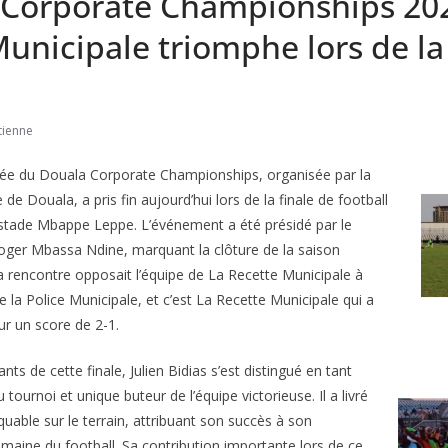
 Corporate Championships 202
unicipale triomphe lors de la 
tienne
nnée du Douala Corporate Championships, organisée par la
 Douala, a pris fin aujourd’hui lors de la finale de football
 stade Mbappe Leppe. L’événement a été présidé par le
 Roger Mbassa Ndine, marquant la clôture de la saison
a rencontre opposait l’équipe de La Recette Municipale à
de la Police Municipale, et c’est La Recette Municipale qui a
ur un score de 2-1.
nts de cette finale, Julien Bidias s’est distingué en tant
 tournoi et unique buteur de l’équipe victorieuse. Il a livré
uable sur le terrain, attribuant son succès à son
maine du football. Sa contribution importante lors de ce